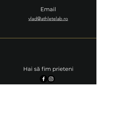
Email
vlad@athletelab.ro
Hai să fim prieteni